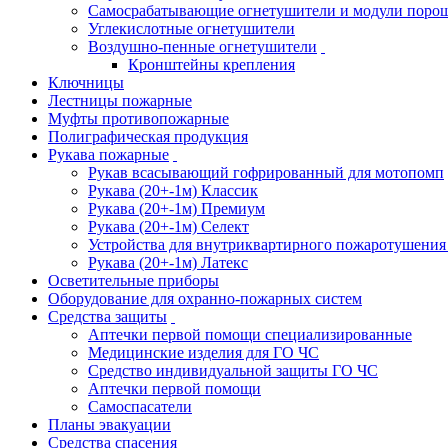
Самосрабатывающие огнетушители и модули поро
Углекислотные огнетушители
Воздушно-пенные огнетушители
Кронштейны крепления
Ключницы
Лестницы пожарные
Муфты противопожарные
Полиграфическая продукция
Рукава пожарные
Рукав всасывающий гофрированный для мотопомп
Рукава (20+-1м) Классик
Рукава (20+-1м) Премиум
Рукава (20+-1м) Селект
Устройства для внутриквартирного пожаротушени
Рукава (20+-1м) Латекс
Осветительные приборы
Оборудование для охранно-пожарных систем
Средства защиты
Аптечки первой помощи специализированные
Медицинские изделия для ГО ЧС
Средство индивидуальной защиты ГО ЧС
Аптечки первой помощи
Самоспасатели
Планы эвакуации
Средства спасения