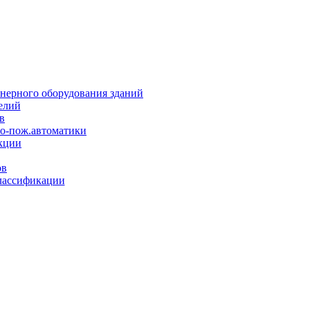
нерного оборудования зданий
елий
в
но-пож.автоматики
кции
ов
лассификации