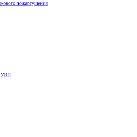
шкового пожартушения
я УВП