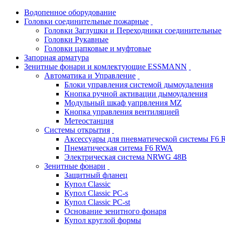
Водопенное оборудование
Головки соединительные пожарные
Головки Заглушки и Переходники соединительные
Головки Рукавные
Головки цапковые и муфтовые
Запорная арматура
Зенитные фонари и комлектующие ESSMANN
Автоматика и Управление
Блоки управления системой дымоудаления
Кнопка ручной активации дымоудаления
Модульный шкаф уапрвления MZ
Кнопка управления вентиляцией
Метеостанция
Системы открытия
Аксессуары для пневматической системы F6
Пнематическая ситема F6 RWA
Электрическая система NRWG 48В
Зенитные фонари
Защитный фланец
Купол Classic
Купол Classic PC-s
Купол Classic PC-st
Основание зенитного фонаря
Купол круглой формы