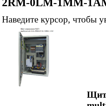
2RM-0LM-1MM-1A
Наведите курсор, чтобы у
Щит
mul