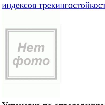
индексов трекингостойкос