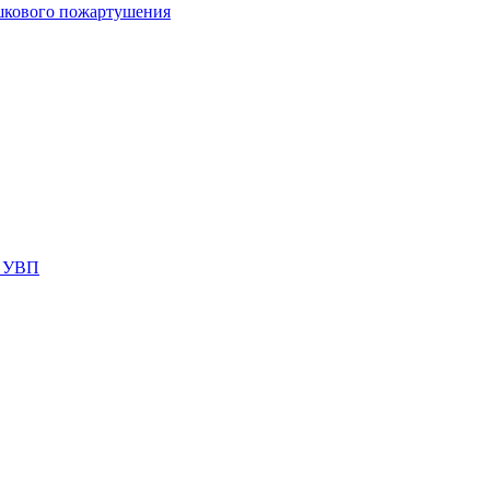
шкового пожартушения
я УВП