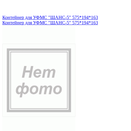
Контейнер для УФМС "ШАНС-5" 575*194*163
Контейнер для УФМС "ШАНС-5" 575*194*163