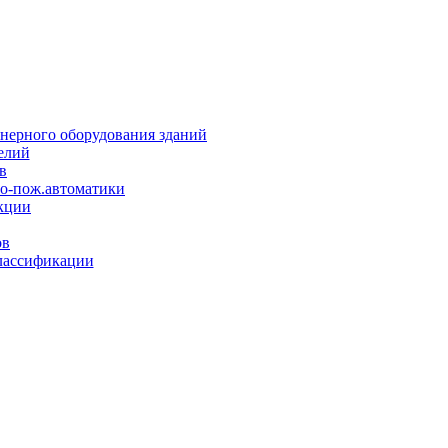
нерного оборудования зданий
елий
в
но-пож.автоматики
кции
ов
лассификации