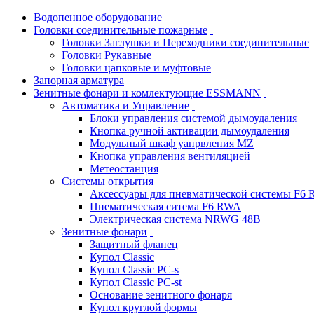
Водопенное оборудование
Головки соединительные пожарные
Головки Заглушки и Переходники соединительные
Головки Рукавные
Головки цапковые и муфтовые
Запорная арматура
Зенитные фонари и комлектующие ESSMANN
Автоматика и Управление
Блоки управления системой дымоудаления
Кнопка ручной активации дымоудаления
Модульный шкаф уапрвления MZ
Кнопка управления вентиляцией
Метеостанция
Системы открытия
Аксессуары для пневматической системы F6
Пнематическая ситема F6 RWA
Электрическая система NRWG 48В
Зенитные фонари
Защитный фланец
Купол Classic
Купол Classic PC-s
Купол Classic PC-st
Основание зенитного фонаря
Купол круглой формы