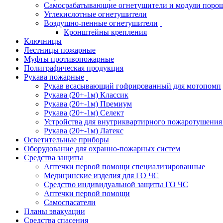
Самосрабатывающие огнетушители и модули поро
Углекислотные огнетушители
Воздушно-пенные огнетушители
Кронштейны крепления
Ключницы
Лестницы пожарные
Муфты противопожарные
Полиграфическая продукция
Рукава пожарные
Рукав всасывающий гофрированный для мотопомп
Рукава (20+-1м) Классик
Рукава (20+-1м) Премиум
Рукава (20+-1м) Селект
Устройства для внутриквартирного пожаротушени
Рукава (20+-1м) Латекс
Осветительные приборы
Оборудование для охранно-пожарных систем
Средства защиты
Аптечки первой помощи специализированные
Медицинские изделия для ГО ЧС
Средство индивидуальной защиты ГО ЧС
Аптечки первой помощи
Самоспасатели
Планы эвакуации
Средства спасения