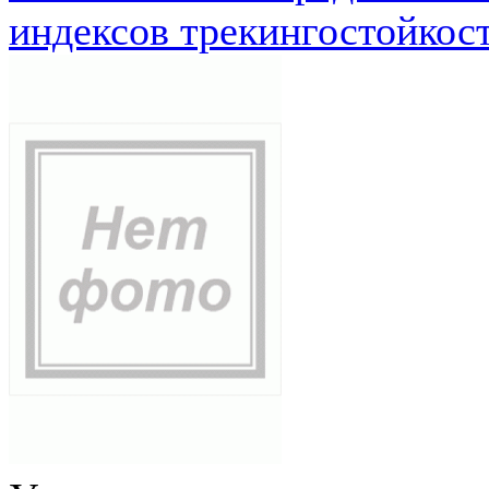
индексов трекингостойкос