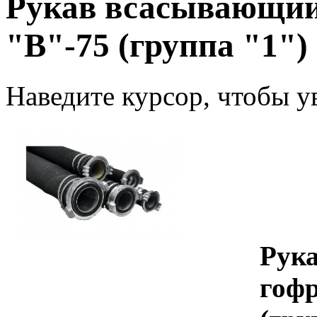
Рукав всасывающий
"В"-75 (группа "1")
Наведите курсор, чтобы у
Рук
гоф