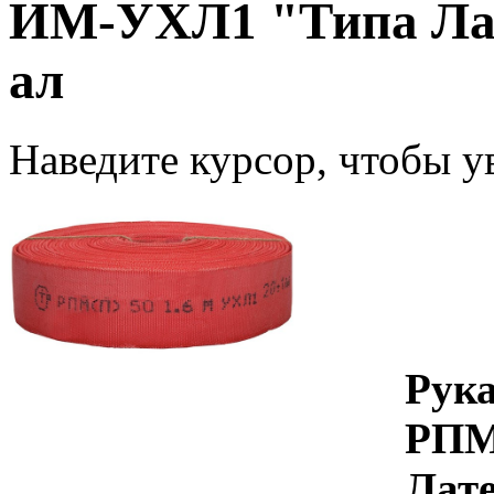
ИМ-УХЛ1 "Типа Лат
ал
Наведите курсор, чтобы у
Рук
РПМ
Лате