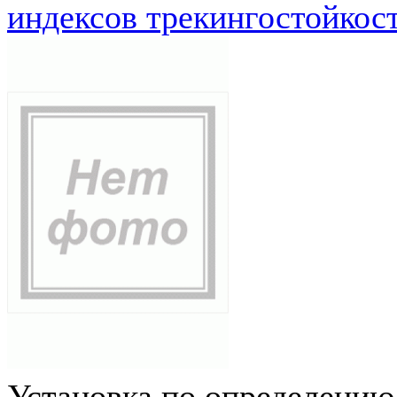
индексов трекингостойкос
Установка по определению