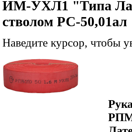
ИМ-УХЛ1 "Типа Лате
стволом РС-50,01ал
Наведите курсор, чтобы у
Рук
РПМ
Лате