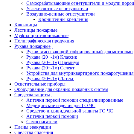
Самосрабатывающие огнетушители и модули поро
Углекислотные огнетушители
Воздушно-пенные огнетушители
Кронштейны крепления
Ключницы
Лестницы пожарные
Муфты противопожарные
Полиграфическая продукция
Рукава пожарные
Рукав всасывающий гофрированный для мотопомп
Рукава (20+-1м) Классик
Рукава (20+-1м) Премиум
Рукава (20+-1м) Селект
Устройства для внутриквартирного пожаротушени
Рукава (20+-1м) Латекс
Осветительные приборы
Оборудование для охранно-пожарных систем
Средства защиты
Аптечки первой помощи специализированные
Медицинские изделия для ГО ЧС
Средство индивидуальной защиты ГО ЧС
Аптечки первой помощи
Самоспасатели
Планы эвакуации
Средства спасения