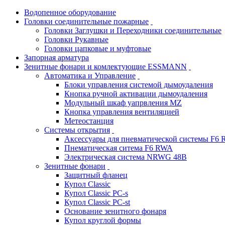
Водопенное оборудование
Головки соединительные пожарные
Головки Заглушки и Переходники соединительные
Головки Рукавные
Головки цапковые и муфтовые
Запорная арматура
Зенитные фонари и комлектующие ESSMANN
Автоматика и Управление
Блоки управления системой дымоудаления
Кнопка ручной активации дымоудаления
Модульный шкаф уапрвления MZ
Кнопка управления вентиляцией
Метеостанция
Системы открытия
Аксессуары для пневматической системы F6
Пнематическая ситема F6 RWA
Электрическая система NRWG 48В
Зенитные фонари
Защитный фланец
Купол Classic
Купол Classic PC-s
Купол Classic PC-st
Основание зенитного фонаря
Купол круглой формы