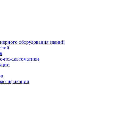
нерного оборудования зданий
елий
в
но-пож.автоматики
кции
ов
лассификации