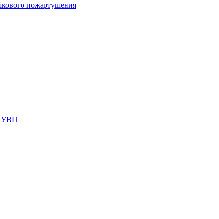
шкового пожартушения
я УВП