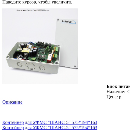
Наведите курсор, чтобы увеличить
Блок пита
Наличие:
О
Цена: р.
Описание
Контейнер для УФМС "ШАНС-5" 575*194*163
Контейнер для УФМС "ШАНС-5" 575*194*163