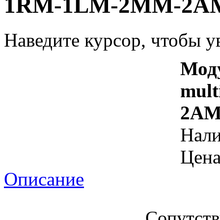
1RM-1LM-2MM-2A
Наведите курсор, чтобы у
Мод
mul
2A
Нал
Цена
Описание
Сопутст