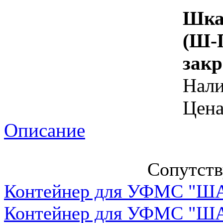
Шка
(Ш-П
зак
Нал
Цена
Описание
Сопутст
Контейнер для УФМС "ША
Контейнер для УФМС "ША