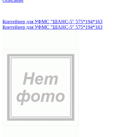
Описание
Контейнер для УФМС "ШАНС-5" 575*194*163
Контейнер для УФМС "ШАНС-5" 575*194*163