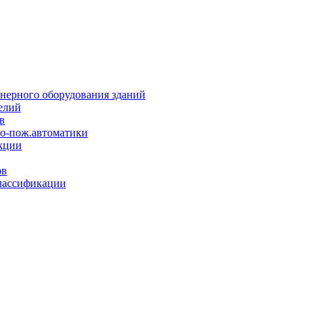
нерного оборудования зданий
елий
в
но-пож.автоматики
кции
ов
лассификации