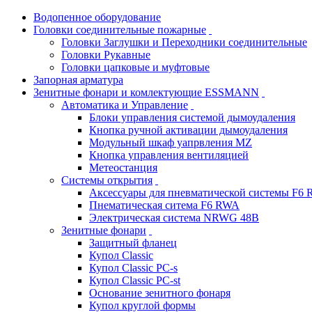
Водопенное оборудование
Головки соединительные пожарные
Головки Заглушки и Переходники соединительные
Головки Рукавные
Головки цапковые и муфтовые
Запорная арматура
Зенитные фонари и комлектующие ESSMANN
Автоматика и Управление
Блоки управления системой дымоудаления
Кнопка ручной активации дымоудаления
Модульный шкаф уапрвления MZ
Кнопка управления вентиляцией
Метеостанция
Системы открытия
Аксессуары для пневматической системы F6
Пнематическая ситема F6 RWA
Электрическая система NRWG 48В
Зенитные фонари
Защитный фланец
Купол Classic
Купол Classic PC-s
Купол Classic PC-st
Основание зенитного фонаря
Купол круглой формы