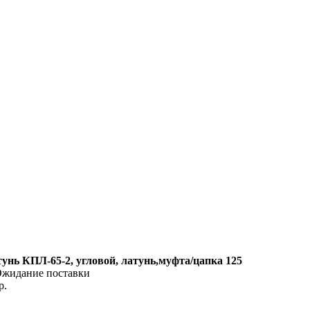
унь КПЛ-65-2, угловой, латунь,муфта/цапка 125
жидание поставки
р.