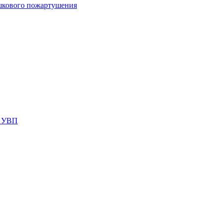
шкового пожартушения
я УВП