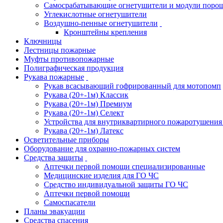
Самосрабатывающие огнетушители и модули поро
Углекислотные огнетушители
Воздушно-пенные огнетушители
Кронштейны крепления
Ключницы
Лестницы пожарные
Муфты противопожарные
Полиграфическая продукция
Рукава пожарные
Рукав всасывающий гофрированный для мотопомп
Рукава (20+-1м) Классик
Рукава (20+-1м) Премиум
Рукава (20+-1м) Селект
Устройства для внутриквартирного пожаротушени
Рукава (20+-1м) Латекс
Осветительные приборы
Оборудование для охранно-пожарных систем
Средства защиты
Аптечки первой помощи специализированные
Медицинские изделия для ГО ЧС
Средство индивидуальной защиты ГО ЧС
Аптечки первой помощи
Самоспасатели
Планы эвакуации
Средства спасения