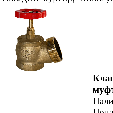
Клап
муфт
Нал
Цена