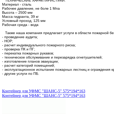
ТЕХНИЧЕСКИЕ ХАРАКТИРИСТИКИ:
Материал - сталь
Рабочее давление, не боле 1 Мпа
Высота – 2500 мм
Масса гидранта, 39 кг
Условный проход, 125 мм
Рабочая среда - вода
Также наша компания предлагает услуги в области пожарной бе
- проведение аудита;
- НОР;
- расчет индивидуального пожарного риска;
- проверка ПК и ПГ;
- перекатка пожарных рукавов;
- техническое обслуживание и перезарядка огнетушителей;
- изготовление планов эвакуации;
- расчет категорий помещений;
- эксплуатационное испытание пожарных лестниц и ограждения к
- другие услуги по ПБ.
Контейнер для УФМС "ШАНС-5" 575*194*163
Контейнер для УФМС "ШАНС-5" 575*194*163