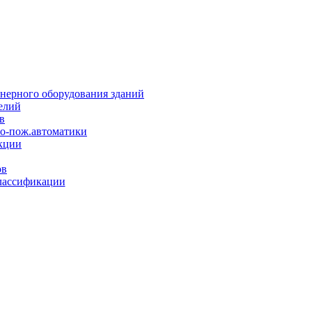
нерного оборудования зданий
елий
в
но-пож.автоматики
кции
ов
лассификации