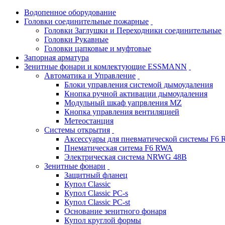
Водопенное оборудование
Головки соединительные пожарные
Головки Заглушки и Переходники соединительные
Головки Рукавные
Головки цапковые и муфтовые
Запорная арматура
Зенитные фонари и комлектующие ESSMANN
Автоматика и Управление
Блоки управления системой дымоудаления
Кнопка ручной активации дымоудаления
Модульный шкаф уапрвления MZ
Кнопка управления вентиляцией
Метеостанция
Системы открытия
Аксессуары для пневматической системы F6
Пнематическая ситема F6 RWA
Электрическая система NRWG 48В
Зенитные фонари
Защитный фланец
Купол Classic
Купол Classic PC-s
Купол Classic PC-st
Основание зенитного фонаря
Купол круглой формы