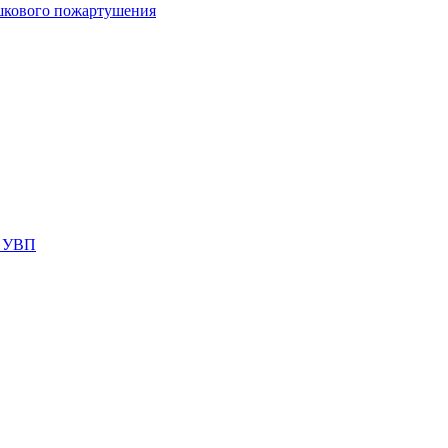
шкового пожартушения
я УВП