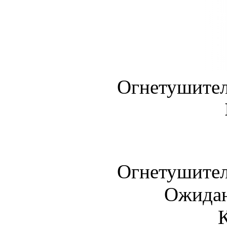
Огнетушител
Огнетушител
Ожидан