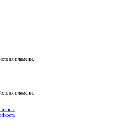
йствия пламени.
йствия пламени.
ойкость
ойкость