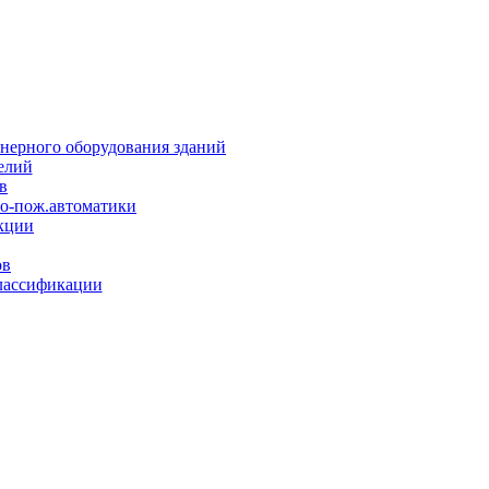
нерного оборудования зданий
елий
в
но-пож.автоматики
кции
ов
лассификации