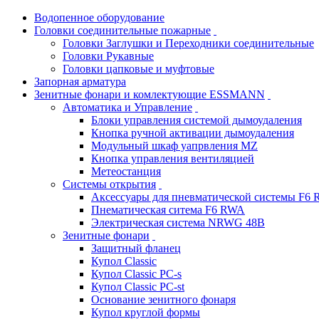
Водопенное оборудование
Головки соединительные пожарные
Головки Заглушки и Переходники соединительные
Головки Рукавные
Головки цапковые и муфтовые
Запорная арматура
Зенитные фонари и комлектующие ESSMANN
Автоматика и Управление
Блоки управления системой дымоудаления
Кнопка ручной активации дымоудаления
Модульный шкаф уапрвления MZ
Кнопка управления вентиляцией
Метеостанция
Системы открытия
Аксессуары для пневматической системы F6
Пнематическая ситема F6 RWA
Электрическая система NRWG 48В
Зенитные фонари
Защитный фланец
Купол Classic
Купол Classic PC-s
Купол Classic PC-st
Основание зенитного фонаря
Купол круглой формы