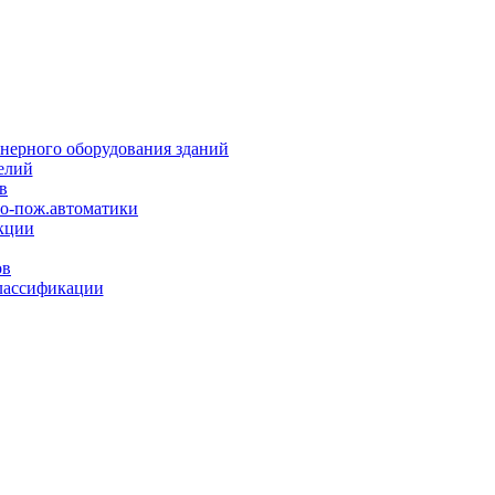
нерного оборудования зданий
елий
в
но-пож.автоматики
кции
ов
лассификации