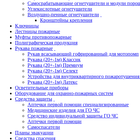
Самосрабатывающие огнетушители и модули поро
Углекислотные огнетушители
Воздушно-пенные огнетушители
Кронштейны крепления
Ключницы
Лестницы пожарные
Муфты противопожарные
Полиграфическая продукция
Рукава пожарные
Рукав всасывающий гофрированный для мотопомп
Рукава (20+-1м) Классик
Рукава (20+-1м) Премиум
Рукава (20+-1м) Селект
Устройства для внутриквартирного пожаротушени
Рукава (20+-1м) Латекс
Осветительные приборы
Оборудование для охранно-пожарных систем
Средства защиты
Аптечки первой помощи специализированные
Медицинские изделия для ГО ЧС
Средство индивидуальной защиты ГО ЧС
Аптечки первой помощи
Самоспасатели
Планы эвакуации
Средства спасения