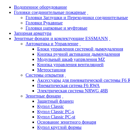
Водопенное оборудование
Головки соединительные пожарные
Головки Заглушки и Переходники соединительные
Головки Рукавные
Головки цапковые и муфтовые
Запорная арматура
Зенитные фонари и комлектующие ESSMANN
Автоматика и Управление
Блоки управления системой дымоудаления
Кнопка ручной активации дымоудаления
Модульный шкаф уапрвления MZ
Кнопка управления вентиляцией
Метеостанция
Системы открытия
Аксессуары для пневматической системы F6
Пнематическая ситема F6 RWA
Электрическая система NRWG 48В
Зенитные фонари
Защитный фланец
Купол Classic
Купол Classic PC-s
Купол Classic PC-st
Основание зенитного фонаря
Купол круглой формы