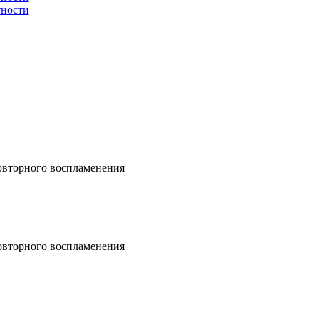
тности
овторного воспламенения
овторного воспламенения