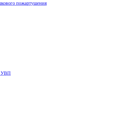
шкового пожартушения
я УВП