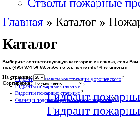
Стволы пожарные пр
Главная
» Каталог » Пожа
Каталог
Выберите соответствующую категорию из списка, если Вам 
тел. (495) 374-56-88, либо по эл. почте info@fire-union.ru
На странице:
2
Гидранты надземной конструкции Дорошевского
Сортировка:
12
Гидранты пожарные стальные
2
Гидрант пожарны
Гидранты пожарные стальные
2
Фланец и подставка для пожарного гидранта
Гидрант пожарны