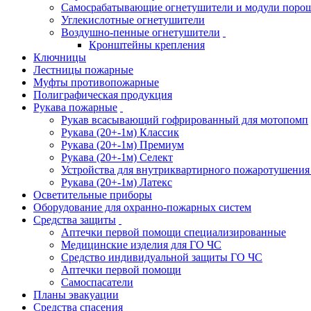
Самосрабатывающие огнетушители и модули поро
Углекислотные огнетушители
Воздушно-пенные огнетушители
Кронштейны крепления
Ключницы
Лестницы пожарные
Муфты противопожарные
Полиграфическая продукция
Рукава пожарные
Рукав всасывающий гофрированный для мотопомп
Рукава (20+-1м) Классик
Рукава (20+-1м) Премиум
Рукава (20+-1м) Селект
Устройства для внутриквартирного пожаротушени
Рукава (20+-1м) Латекс
Осветительные приборы
Оборудование для охранно-пожарных систем
Средства защиты
Аптечки первой помощи специализированные
Медицинские изделия для ГО ЧС
Средство индивидуальной защиты ГО ЧС
Аптечки первой помощи
Самоспасатели
Планы эвакуации
Средства спасения