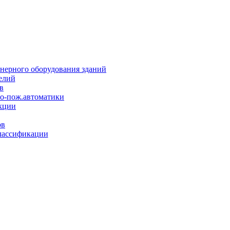
нерного оборудования зданий
елий
в
но-пож.автоматики
кции
ов
лассификации