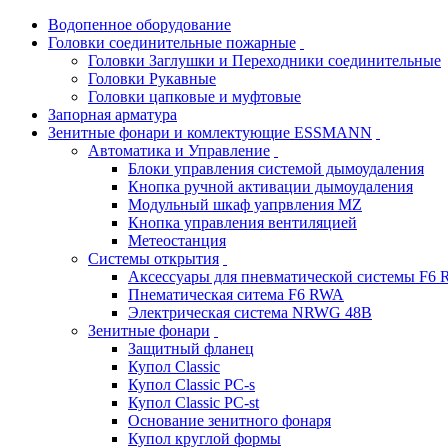
Водопенное оборудование
Головки соединительные пожарные
Головки Заглушки и Переходники соединительные
Головки Рукавные
Головки цапковые и муфтовые
Запорная арматура
Зенитные фонари и комлектующие ESSMANN
Автоматика и Управление
Блоки управления системой дымоудаления
Кнопка ручной активации дымоудаления
Модульный шкаф уапрвления MZ
Кнопка управления вентиляцией
Метеостанция
Системы открытия
Аксессуары для пневматической системы F6
Пнематическая ситема F6 RWA
Электрическая система NRWG 48В
Зенитные фонари
Защитный фланец
Купол Classic
Купол Classic PC-s
Купол Classic PC-st
Основание зенитного фонаря
Купол круглой формы