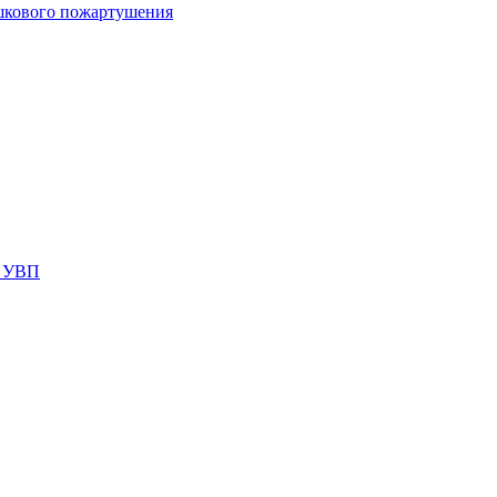
шкового пожартушения
я УВП