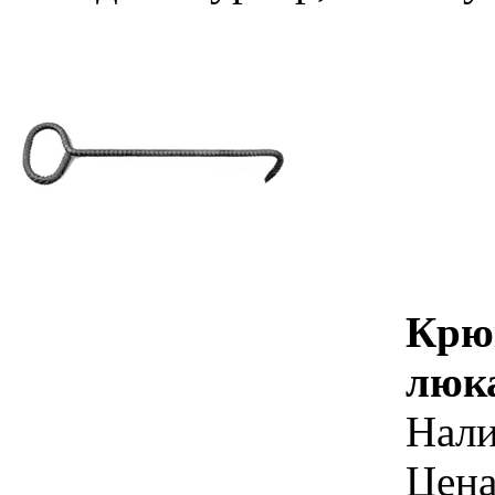
Крю
люк
Нал
Цена