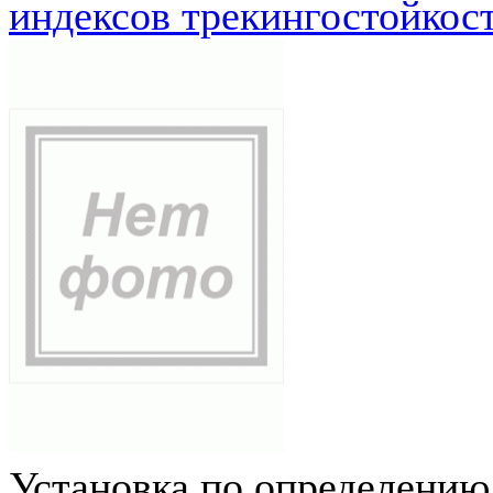
индексов трекингостойкос
Установка по определению