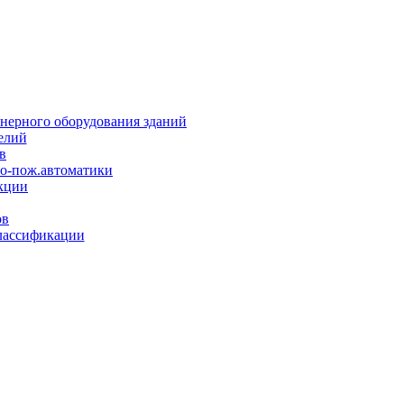
нерного оборудования зданий
елий
в
но-пож.автоматики
кции
ов
лассификации