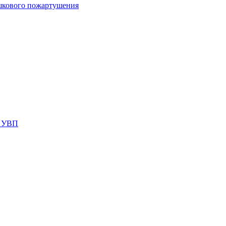
шкового пожартушения
я УВП