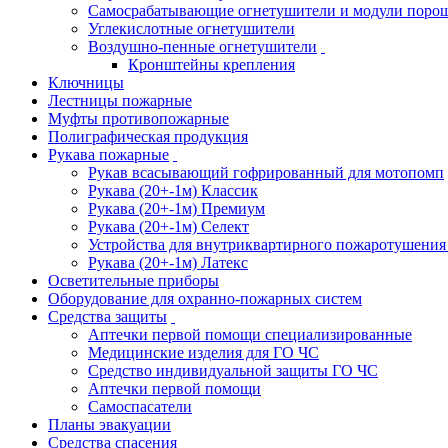
Самосрабатывающие огнетушители и модули поро
Углекислотные огнетушители
Воздушно-пенные огнетушители
Кронштейны крепления
Ключницы
Лестницы пожарные
Муфты противопожарные
Полиграфическая продукция
Рукава пожарные
Рукав всасывающий гофрированный для мотопомп
Рукава (20+-1м) Классик
Рукава (20+-1м) Премиум
Рукава (20+-1м) Селект
Устройства для внутриквартирного пожаротушени
Рукава (20+-1м) Латекс
Осветительные приборы
Оборудование для охранно-пожарных систем
Средства защиты
Аптечки первой помощи специализированные
Медицинские изделия для ГО ЧС
Средство индивидуальной защиты ГО ЧС
Аптечки первой помощи
Самоспасатели
Планы эвакуации
Средства спасения