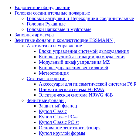
Водопенное оборудование
Головки соединительные пожарные
Головки Заглушки и Переходники соединительные
Головки Рукавные
Головки цапковые и муфтовые
Запорная арматура
Зенитные фонари и комлектующие ESSMANN
Автоматика и Управление
Блоки управления системой дымоудаления
Кнопка ручной активации дымоудаления
Модульный шкаф уапрвления MZ
Кнопка управления вентиляцией
Метеостанция
Системы открытия
Аксессуары для пневматической системы F6
Пнематическая ситема F6 RWA
Электрическая система NRWG 48В
Зенитные фонари
Защитный фланец
Купол Classic
Купол Classic PC-s
Купол Classic PC-st
Основание зенитного фонаря
Купол круглой формы