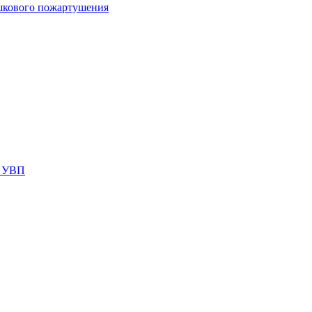
шкового пожартушения
я УВП