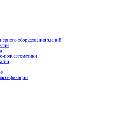
нерного оборудования зданий
елий
в
но-пож.автоматики
кции
ов
лассификации