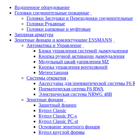
Водопенное оборудование
Головки соединительные пожарные
Головки Заглушки и Переходники соединительные
Головки Рукавные
Головки цапковые и муфтовые
Запорная арматура
Зенитные фонари и комлектующие ESSMANN
Автоматика и Управление
Блоки управления системой дымоудаления
Кнопка ручной активации дымоудаления
Модульный шкаф уапрвления MZ
Кнопка управления вентиляцией
Метеостанция
Системы открытия
Аксессуары для пневматической системы F6
Пнематическая ситема F6 RWA
Электрическая система NRWG 48В
Зенитные фонари
Защитный фланец
Купол Classic
Купол Classic PC-s
Купол Classic PC-st
Основание зенитного фонаря
Купол круглой формы