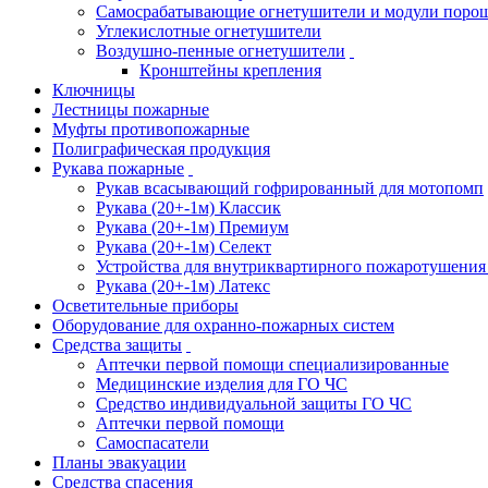
Самосрабатывающие огнетушители и модули поро
Углекислотные огнетушители
Воздушно-пенные огнетушители
Кронштейны крепления
Ключницы
Лестницы пожарные
Муфты противопожарные
Полиграфическая продукция
Рукава пожарные
Рукав всасывающий гофрированный для мотопомп
Рукава (20+-1м) Классик
Рукава (20+-1м) Премиум
Рукава (20+-1м) Селект
Устройства для внутриквартирного пожаротушени
Рукава (20+-1м) Латекс
Осветительные приборы
Оборудование для охранно-пожарных систем
Средства защиты
Аптечки первой помощи специализированные
Медицинские изделия для ГО ЧС
Средство индивидуальной защиты ГО ЧС
Аптечки первой помощи
Самоспасатели
Планы эвакуации
Средства спасения