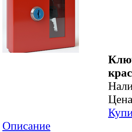
Ключ
кра
Нал
Цена
Купи
Описание