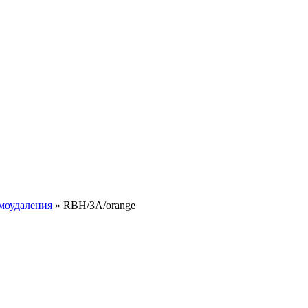
моудаления
» RBH/3A/orange