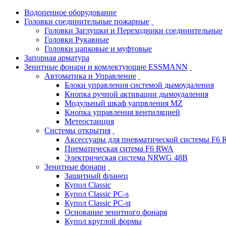
Водопенное оборудование
Головки соединительные пожарные
Головки Заглушки и Переходники соединительные
Головки Рукавные
Головки цапковые и муфтовые
Запорная арматура
Зенитные фонари и комлектующие ESSMANN
Автоматика и Управление
Блоки управления системой дымоудаления
Кнопка ручной активации дымоудаления
Модульный шкаф уапрвления MZ
Кнопка управления вентиляцией
Метеостанция
Системы открытия
Аксессуары для пневматической системы F6
Пнематическая ситема F6 RWA
Электрическая система NRWG 48В
Зенитные фонари
Защитный фланец
Купол Classic
Купол Classic PC-s
Купол Classic PC-st
Основание зенитного фонаря
Купол круглой формы