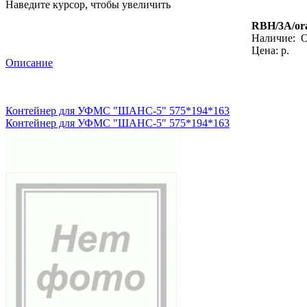
Наведите курсор, чтобы увеличить
RBH/3A/or
Наличие:
О
Цена: р.
Описание
Контейнер для УФМС "ШАНС-5" 575*194*163
Контейнер для УФМС "ШАНС-5" 575*194*163