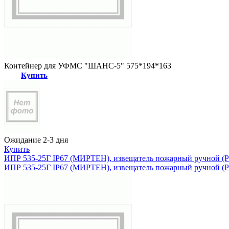
Контейнер для УФМС "ШАНС-5" 575*194*163
Купить
Ожидание 2-3 дня
Купить
ИПР 535-25Г IP67 (МИРТЕН), извещатель пожарный ручной 
ИПР 535-25Г IP67 (МИРТЕН), извещатель пожарный ручной 