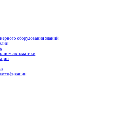
нерного оборудования зданий
елий
в
но-пож.автоматики
кции
ов
лассификации