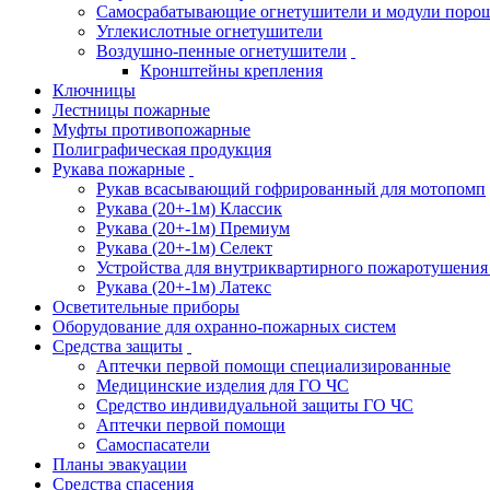
Самосрабатывающие огнетушители и модули поро
Углекислотные огнетушители
Воздушно-пенные огнетушители
Кронштейны крепления
Ключницы
Лестницы пожарные
Муфты противопожарные
Полиграфическая продукция
Рукава пожарные
Рукав всасывающий гофрированный для мотопомп
Рукава (20+-1м) Классик
Рукава (20+-1м) Премиум
Рукава (20+-1м) Селект
Устройства для внутриквартирного пожаротушени
Рукава (20+-1м) Латекс
Осветительные приборы
Оборудование для охранно-пожарных систем
Средства защиты
Аптечки первой помощи специализированные
Медицинские изделия для ГО ЧС
Средство индивидуальной защиты ГО ЧС
Аптечки первой помощи
Самоспасатели
Планы эвакуации
Средства спасения