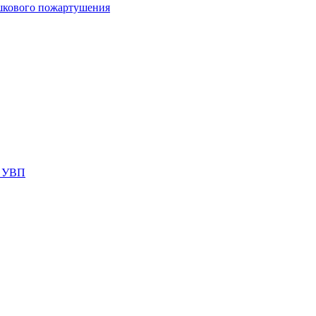
шкового пожартушения
я УВП