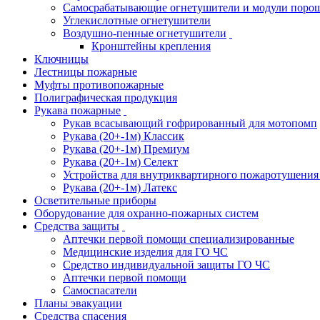
Самосрабатывающие огнетушители и модули поро
Углекислотные огнетушители
Воздушно-пенные огнетушители
Кронштейны крепления
Ключницы
Лестницы пожарные
Муфты противопожарные
Полиграфическая продукция
Рукава пожарные
Рукав всасывающий гофрированный для мотопомп
Рукава (20+-1м) Классик
Рукава (20+-1м) Премиум
Рукава (20+-1м) Селект
Устройства для внутриквартирного пожаротушени
Рукава (20+-1м) Латекс
Осветительные приборы
Оборудование для охранно-пожарных систем
Средства защиты
Аптечки первой помощи специализированные
Медицинские изделия для ГО ЧС
Средство индивидуальной защиты ГО ЧС
Аптечки первой помощи
Самоспасатели
Планы эвакуации
Средства спасения