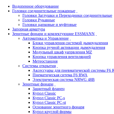
Водопенное оборудование
Головки соединительные пожарные
Головки Заглушки и Переходники соединительные
Головки Рукавные
Головки цапковые и муфтовые
Запорная арматура
Зенитные фонари и комлектующие ESSMANN
Автоматика и Управление
Блоки управления системой дымоудаления
Кнопка ручной активации дымоудаления
Модульный шкаф уапрвления MZ
Кнопка управления вентиляцией
Метеостанция
Системы открытия
Аксессуары для пневматической системы F6
Пнематическая ситема F6 RWA
Электрическая система NRWG 48В
Зенитные фонари
Защитный фланец
Купол Classic
Купол Classic PC-s
Купол Classic PC-st
Основание зенитного фонаря
Купол круглой формы