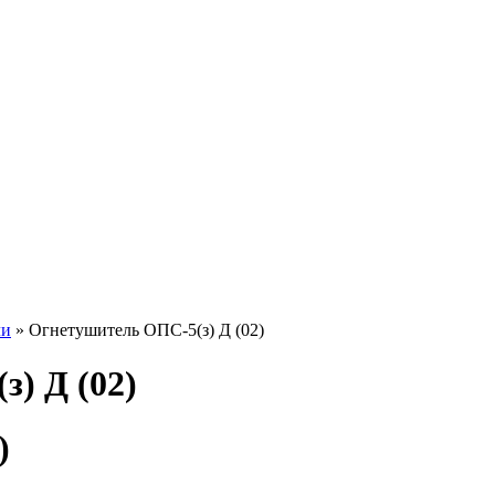
ли
» Огнетушитель ОПС-5(з) Д (02)
) Д (02)
)