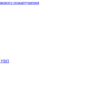
шкового пожартушения
я УВП