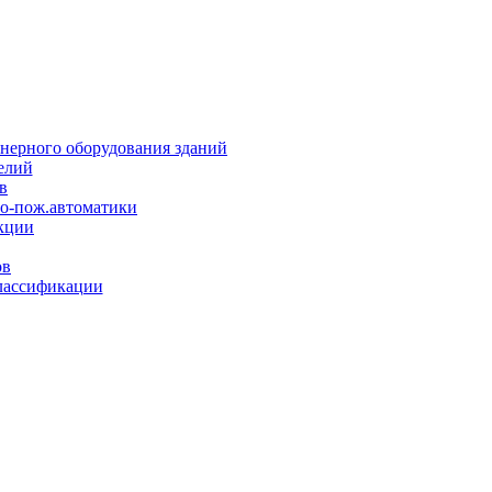
нерного оборудования зданий
елий
в
но-пож.автоматики
кции
ов
лассификации