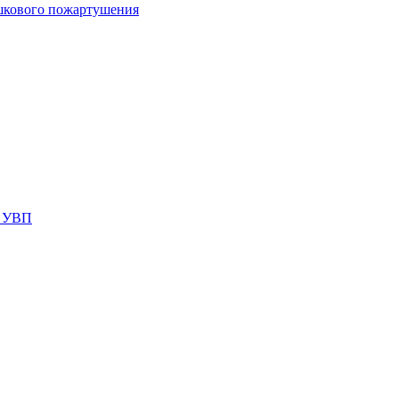
шкового пожартушения
я УВП