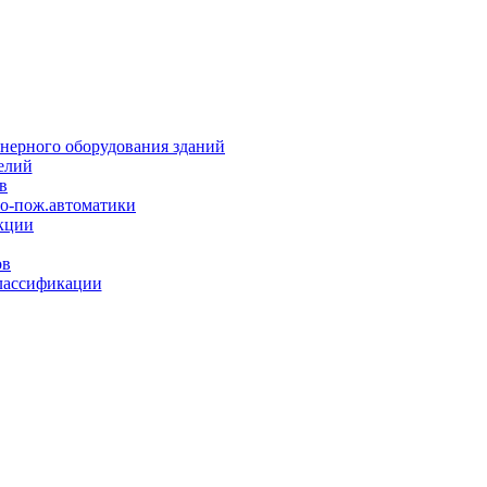
нерного оборудования зданий
елий
в
но-пож.автоматики
кции
ов
лассификации