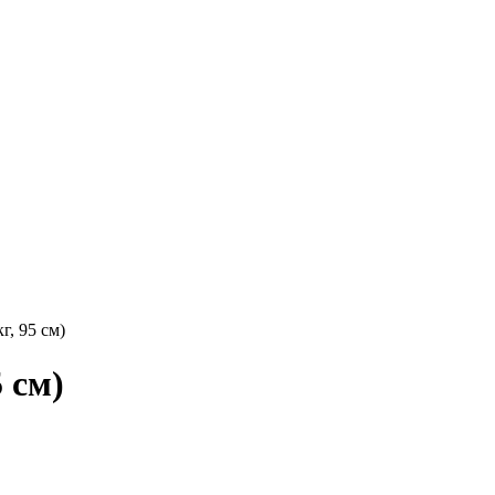
г, 95 см)
 см)