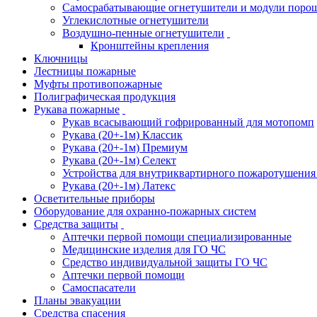
Самосрабатывающие огнетушители и модули поро
Углекислотные огнетушители
Воздушно-пенные огнетушители
Кронштейны крепления
Ключницы
Лестницы пожарные
Муфты противопожарные
Полиграфическая продукция
Рукава пожарные
Рукав всасывающий гофрированный для мотопомп
Рукава (20+-1м) Классик
Рукава (20+-1м) Премиум
Рукава (20+-1м) Селект
Устройства для внутриквартирного пожаротушени
Рукава (20+-1м) Латекс
Осветительные приборы
Оборудование для охранно-пожарных систем
Средства защиты
Аптечки первой помощи специализированные
Медицинские изделия для ГО ЧС
Средство индивидуальной защиты ГО ЧС
Аптечки первой помощи
Самоспасатели
Планы эвакуации
Средства спасения