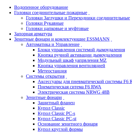
Водопенное оборудование
Головки соединительные пожарные
Головки Заглушки и Переходники соединительные
Головки Рукавные
Головки цапковые и муфтовые
Запорная арматура
Зенитные фонари и комлектующие ESSMANN
Автоматика и Управление
Блоки управления системой дымоудаления
Кнопка ручной активации дымоудаления
Модульный шкаф уапрвления MZ
Кнопка управления вентиляцией
Метеостанция
Системы открытия
Аксессуары для пневматической системы F6
Пнематическая ситема F6 RWA
Электрическая система NRWG 48В
Зенитные фонари
Защитный фланец
Купол Classic
Купол Classic PC-s
Купол Classic PC-st
Основание зенитного фонаря
Купол круглой формы