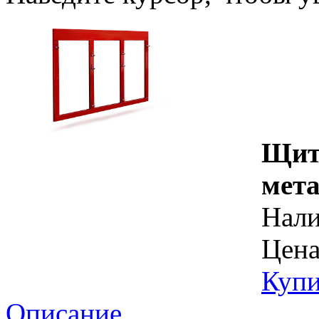
Щит
мета
Нал
Цена
Купи
Описание