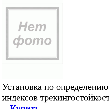
Установка по определению
индексов трекингостойкос
Купить