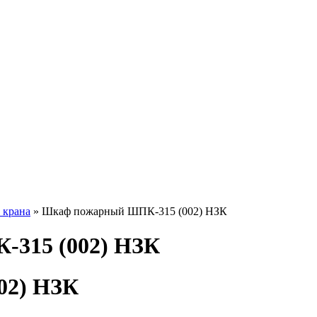
 крана
» Шкаф пожарный ШПК-315 (002) НЗК
315 (002) НЗК
02) НЗК