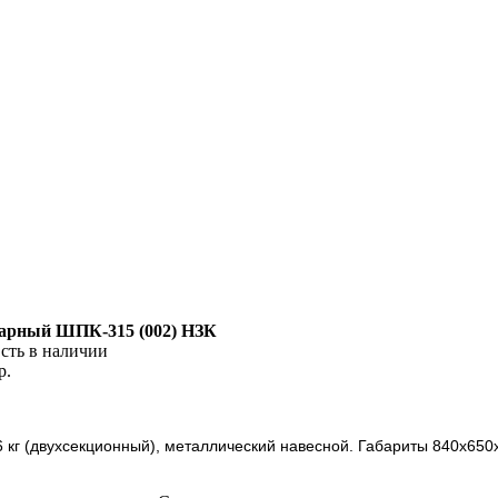
рный ШПК-315 (002) НЗК
сть в наличии
р.
кг (двухсекционный), металлический навесной. Габариты 840х650х