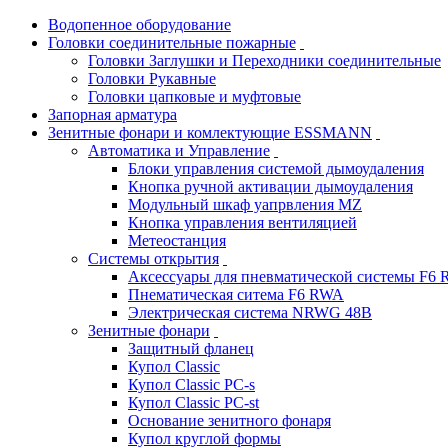
Водопенное оборудование
Головки соединительные пожарные
Головки Заглушки и Переходники соединительные
Головки Рукавные
Головки цапковые и муфтовые
Запорная арматура
Зенитные фонари и комлектующие ESSMANN
Автоматика и Управление
Блоки управления системой дымоудаления
Кнопка ручной активации дымоудаления
Модульный шкаф уапрвления MZ
Кнопка управления вентиляцией
Метеостанция
Системы открытия
Аксессуары для пневматической системы F6
Пнематическая ситема F6 RWA
Электрическая система NRWG 48В
Зенитные фонари
Защитный фланец
Купол Classic
Купол Classic PC-s
Купол Classic PC-st
Основание зенитного фонаря
Купол круглой формы