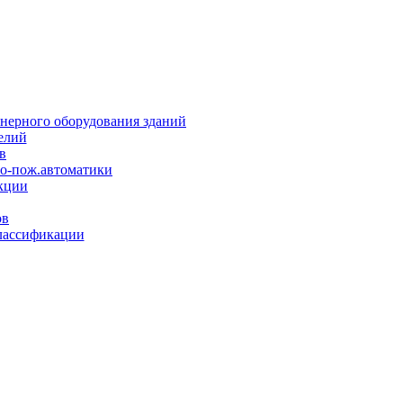
нерного оборудования зданий
елий
в
но-пож.автоматики
кции
ов
лассификации