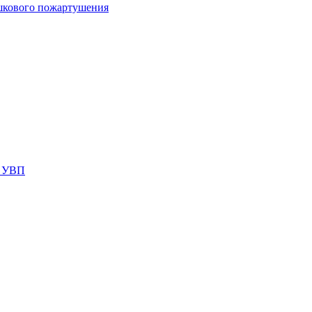
шкового пожартушения
я УВП