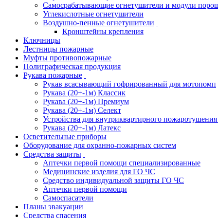
Самосрабатывающие огнетушители и модули поро
Углекислотные огнетушители
Воздушно-пенные огнетушители
Кронштейны крепления
Ключницы
Лестницы пожарные
Муфты противопожарные
Полиграфическая продукция
Рукава пожарные
Рукав всасывающий гофрированный для мотопомп
Рукава (20+-1м) Классик
Рукава (20+-1м) Премиум
Рукава (20+-1м) Селект
Устройства для внутриквартирного пожаротушени
Рукава (20+-1м) Латекс
Осветительные приборы
Оборудование для охранно-пожарных систем
Средства защиты
Аптечки первой помощи специализированные
Медицинские изделия для ГО ЧС
Средство индивидуальной защиты ГО ЧС
Аптечки первой помощи
Самоспасатели
Планы эвакуации
Средства спасения