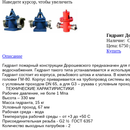
Наведите курсор, чтобы увеличить
Гидрант Д
Наличие:
О
Цена: 6750 
Купить
Описание
Гидрант пожарный конструкции Дорошевского предназначен для п
водоснабжения. Гидрант такого типа устанавливается и использу
Гидрант состоит из корпуса, резьбового штока и клапана. В ком
головки ГМ-80. Корпус приваривается на трубопровод системы в
с условным проходом DN 65, а для G3 – рукава с условным прохо
ТЕХНИЧЕСКИЕ ХАРАКТИРИСТИКИ:
Рабочее давление, не боле 1 Мпа
Высота – 330 мм
Масса гидранта, 15 кг
Условный проход, 67 мм
Рабочая среда - вода
Температура рабочей среды – от +3 до +50 С
Присоединительная резьба - G2 ½ ГОСТ 6357
Количество выходных патрубков - 2