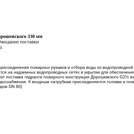
орошевского 330 мм
жидание поставки
р.
рисоединения пожарных рукавов и отбора воды из водопроводной 
ется на надземных водопроводных сетях в укрытии для обеспечени
плект поставки гидранта пожарного конструкции Дорошевского G2½ 
одоснабжения. К входным патрубкам присоединяются головки и пож
дом DN 80).