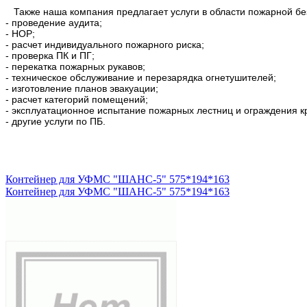
Также наша компания предлагает услуги в области пожарной бе
- проведение аудита;
- НОР;
- расчет индивидуального пожарного риска;
- проверка ПК и ПГ;
- перекатка пожарных рукавов;
- техническое обслуживание и перезарядка огнетушителей;
- изготовление планов эвакуации;
- расчет категорий помещений;
- эксплуатационное испытание пожарных лестниц и ограждения к
- другие услуги по ПБ.
Контейнер для УФМС "ШАНС-5" 575*194*163
Контейнер для УФМС "ШАНС-5" 575*194*163