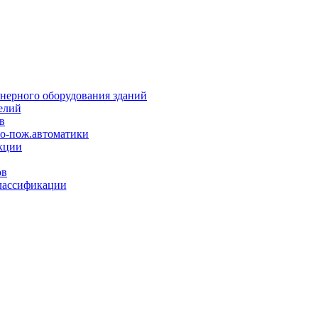
нерного оборудования зданий
елий
в
но-пож.автоматики
кции
ов
лассификации