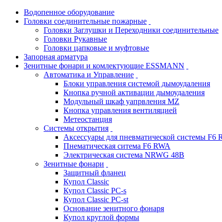
Водопенное оборудование
Головки соединительные пожарные
Головки Заглушки и Переходники соединительные
Головки Рукавные
Головки цапковые и муфтовые
Запорная арматура
Зенитные фонари и комлектующие ESSMANN
Автоматика и Управление
Блоки управления системой дымоудаления
Кнопка ручной активации дымоудаления
Модульный шкаф уапрвления MZ
Кнопка управления вентиляцией
Метеостанция
Системы открытия
Аксессуары для пневматической системы F6
Пнематическая ситема F6 RWA
Электрическая система NRWG 48В
Зенитные фонари
Защитный фланец
Купол Classic
Купол Classic PC-s
Купол Classic PC-st
Основание зенитного фонаря
Купол круглой формы