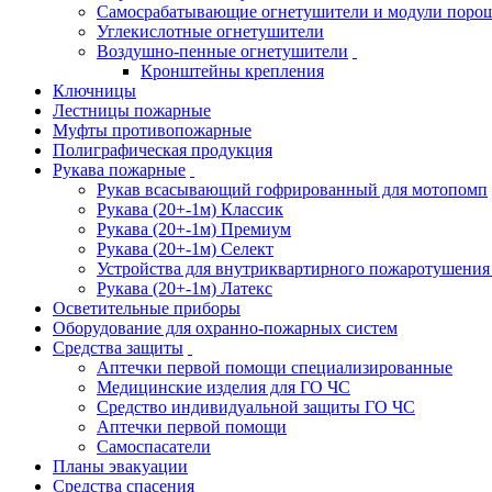
Самосрабатывающие огнетушители и модули поро
Углекислотные огнетушители
Воздушно-пенные огнетушители
Кронштейны крепления
Ключницы
Лестницы пожарные
Муфты противопожарные
Полиграфическая продукция
Рукава пожарные
Рукав всасывающий гофрированный для мотопомп
Рукава (20+-1м) Классик
Рукава (20+-1м) Премиум
Рукава (20+-1м) Селект
Устройства для внутриквартирного пожаротушени
Рукава (20+-1м) Латекс
Осветительные приборы
Оборудование для охранно-пожарных систем
Средства защиты
Аптечки первой помощи специализированные
Медицинские изделия для ГО ЧС
Средство индивидуальной защиты ГО ЧС
Аптечки первой помощи
Самоспасатели
Планы эвакуации
Средства спасения