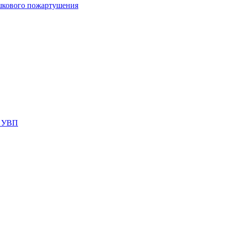
шкового пожартушения
я УВП