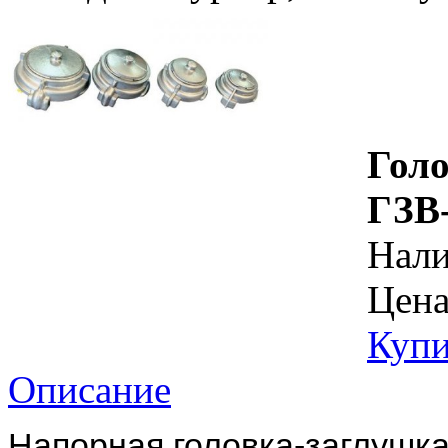
Гол
ГЗВ-
Нал
Цена
Купи
Описание
Напорная головка-заглушк