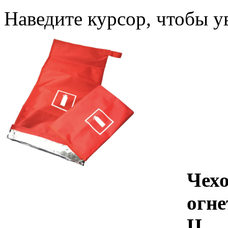
Наведите курсор, чтобы у
Чех
огн
Ц