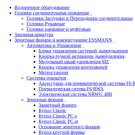
Водопенное оборудование
Головки соединительные пожарные
Головки Заглушки и Переходники соединительные
Головки Рукавные
Головки цапковые и муфтовые
Запорная арматура
Зенитные фонари и комлектующие ESSMANN
Автоматика и Управление
Блоки управления системой дымоудаления
Кнопка ручной активации дымоудаления
Модульный шкаф уапрвления MZ
Кнопка управления вентиляцией
Метеостанция
Системы открытия
Аксессуары для пневматической системы F6
Пнематическая ситема F6 RWA
Электрическая система NRWG 48В
Зенитные фонари
Защитный фланец
Купол Classic
Купол Classic PC-s
Купол Classic PC-st
Основание зенитного фонаря
Купол круглой формы