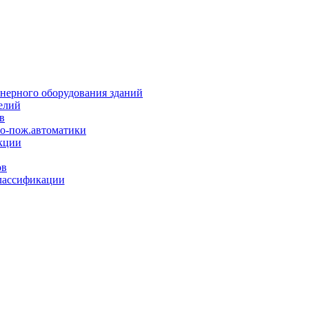
нерного оборудования зданий
елий
в
но-пож.автоматики
кции
ов
лассификации