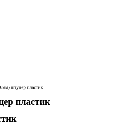
16мм) штуцер пластик
цер пластик
стик