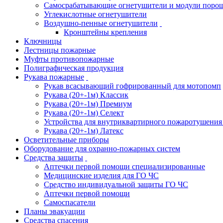
Самосрабатывающие огнетушители и модули поро
Углекислотные огнетушители
Воздушно-пенные огнетушители
Кронштейны крепления
Ключницы
Лестницы пожарные
Муфты противопожарные
Полиграфическая продукция
Рукава пожарные
Рукав всасывающий гофрированный для мотопомп
Рукава (20+-1м) Классик
Рукава (20+-1м) Премиум
Рукава (20+-1м) Селект
Устройства для внутриквартирного пожаротушени
Рукава (20+-1м) Латекс
Осветительные приборы
Оборудование для охранно-пожарных систем
Средства защиты
Аптечки первой помощи специализированные
Медицинские изделия для ГО ЧС
Средство индивидуальной защиты ГО ЧС
Аптечки первой помощи
Самоспасатели
Планы эвакуации
Средства спасения