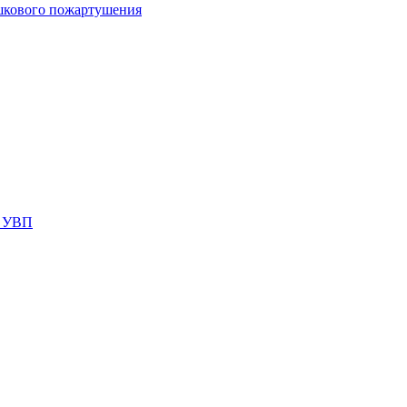
шкового пожартушения
я УВП