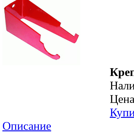
Креп
Нал
Цена
Купи
Описание