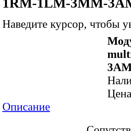
1RM-1LM-3MM-3A
Наведите курсор, чтобы у
Мод
mul
3A
Нал
Цена
Описание
Сопутст