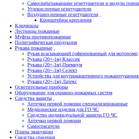
Самосрабатывающие огнетушители и модули поро
Углекислотные огнетушители
Воздушно-пенные огнетушители
Кронштейны крепления
Ключницы
Лестницы пожарные
Муфты противопожарные
Полиграфическая продукция
Рукава пожарные
Рукав всасывающий гофрированный для мотопомп
Рукава (20+-1м) Классик
Рукава (20+-1м) Премиум
Рукава (20+-1м) Селект
Устройства для внутриквартирного пожаротушени
Рукава (20+-1м) Латекс
Осветительные приборы
Оборудование для охранно-пожарных систем
Средства защиты
Аптечки первой помощи специализированные
Медицинские изделия для ГО ЧС
Средство индивидуальной защиты ГО ЧС
Аптечки первой помощи
Самоспасатели
Планы эвакуации
Средства спасения