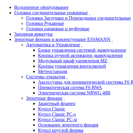
Водопенное оборудование
Головки соединительные пожарные
Головки Заглушки и Переходники соединительные
Головки Рукавные
Головки цапковые и муфтовые
Запорная арматура
Зенитные фонари и комлектующие ESSMANN
Автоматика и Управление
Блоки управления системой дымоудаления
Кнопка ручной активации дымоудаления
Модульный шкаф уапрвления MZ
Кнопка управления вентиляцией
Метеостанция
Системы открытия
Аксессуары для пневматической системы F6
Пнематическая ситема F6 RWA
Электрическая система NRWG 48В
Зенитные фонари
Защитный фланец
Купол Classic
Купол Classic PC-s
Купол Classic PC-st
Основание зенитного фонаря
Купол круглой формы