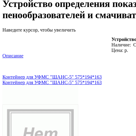
Устройство определения пока
пенообразователей и смачива
Наведите курсор, чтобы увеличить
Устройство
Наличие:
О
Цена: р.
Описание
Контейнер для УФМС "ШАНС-5" 575*194*163
Контейнер для УФМС "ШАНС-5" 575*194*163