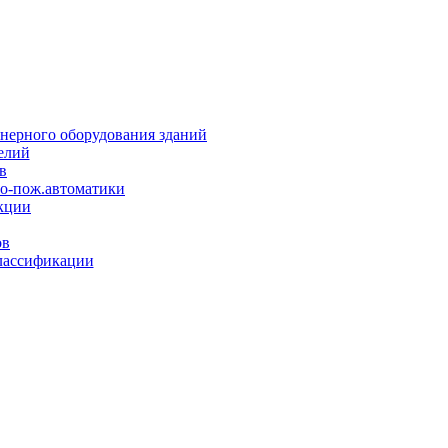
нерного оборудования зданий
елий
в
но-пож.автоматики
кции
ов
лассификации