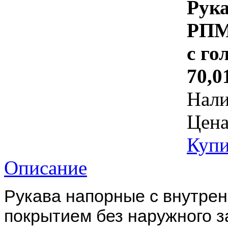
Рук
РПМ
с го
70,0
Нал
Цена
Купи
Описание
Рукава напорные с внутре
покрытием без наружного 