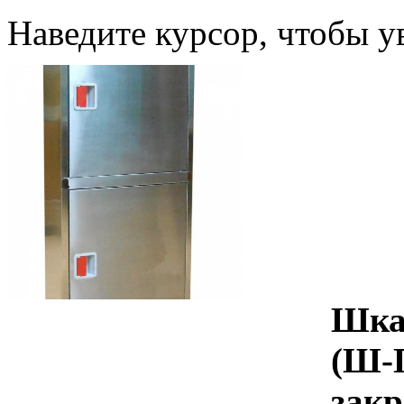
Наведите курсор, чтобы у
Шка
(Ш-П
зак