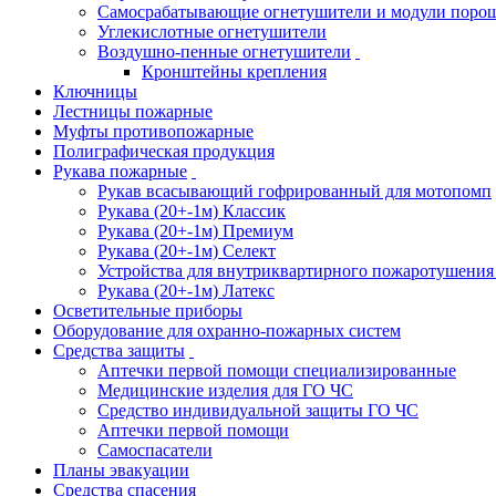
Самосрабатывающие огнетушители и модули поро
Углекислотные огнетушители
Воздушно-пенные огнетушители
Кронштейны крепления
Ключницы
Лестницы пожарные
Муфты противопожарные
Полиграфическая продукция
Рукава пожарные
Рукав всасывающий гофрированный для мотопомп
Рукава (20+-1м) Классик
Рукава (20+-1м) Премиум
Рукава (20+-1м) Селект
Устройства для внутриквартирного пожаротушени
Рукава (20+-1м) Латекс
Осветительные приборы
Оборудование для охранно-пожарных систем
Средства защиты
Аптечки первой помощи специализированные
Медицинские изделия для ГО ЧС
Средство индивидуальной защиты ГО ЧС
Аптечки первой помощи
Самоспасатели
Планы эвакуации
Средства спасения