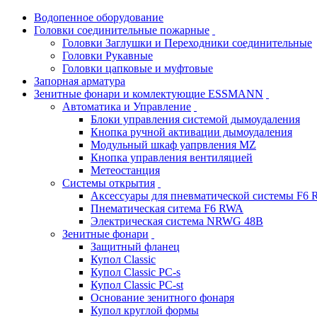
Водопенное оборудование
Головки соединительные пожарные
Головки Заглушки и Переходники соединительные
Головки Рукавные
Головки цапковые и муфтовые
Запорная арматура
Зенитные фонари и комлектующие ESSMANN
Автоматика и Управление
Блоки управления системой дымоудаления
Кнопка ручной активации дымоудаления
Модульный шкаф уапрвления MZ
Кнопка управления вентиляцией
Метеостанция
Системы открытия
Аксессуары для пневматической системы F6
Пнематическая ситема F6 RWA
Электрическая система NRWG 48В
Зенитные фонари
Защитный фланец
Купол Classic
Купол Classic PC-s
Купол Classic PC-st
Основание зенитного фонаря
Купол круглой формы