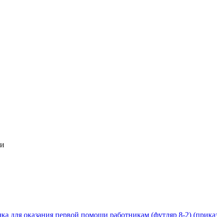
щи
а для оказания первой помощи работникам (футляр 8-2) (приказ