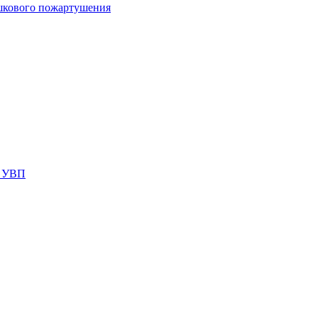
шкового пожартушения
я УВП