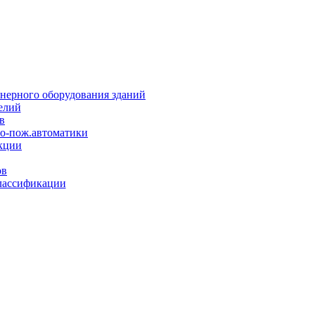
нерного оборудования зданий
елий
в
но-пож.автоматики
кции
ов
лассификации