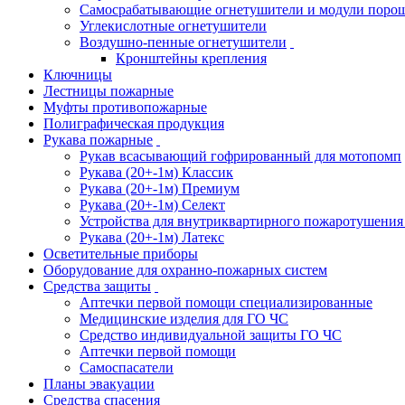
Самосрабатывающие огнетушители и модули поро
Углекислотные огнетушители
Воздушно-пенные огнетушители
Кронштейны крепления
Ключницы
Лестницы пожарные
Муфты противопожарные
Полиграфическая продукция
Рукава пожарные
Рукав всасывающий гофрированный для мотопомп
Рукава (20+-1м) Классик
Рукава (20+-1м) Премиум
Рукава (20+-1м) Селект
Устройства для внутриквартирного пожаротушени
Рукава (20+-1м) Латекс
Осветительные приборы
Оборудование для охранно-пожарных систем
Средства защиты
Аптечки первой помощи специализированные
Медицинские изделия для ГО ЧС
Средство индивидуальной защиты ГО ЧС
Аптечки первой помощи
Самоспасатели
Планы эвакуации
Средства спасения