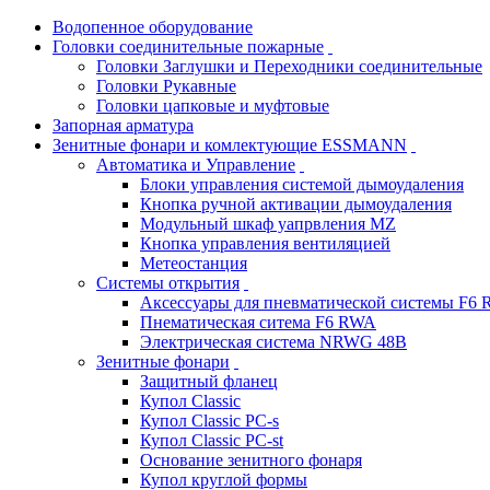
Водопенное оборудование
Головки соединительные пожарные
Головки Заглушки и Переходники соединительные
Головки Рукавные
Головки цапковые и муфтовые
Запорная арматура
Зенитные фонари и комлектующие ESSMANN
Автоматика и Управление
Блоки управления системой дымоудаления
Кнопка ручной активации дымоудаления
Модульный шкаф уапрвления MZ
Кнопка управления вентиляцией
Метеостанция
Системы открытия
Аксессуары для пневматической системы F6
Пнематическая ситема F6 RWA
Электрическая система NRWG 48В
Зенитные фонари
Защитный фланец
Купол Classic
Купол Classic PC-s
Купол Classic PC-st
Основание зенитного фонаря
Купол круглой формы