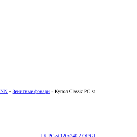
ANN
»
Зенитные фонари
» Купол Classic PC-st
LK PC-st 120х240 2 OP/GL