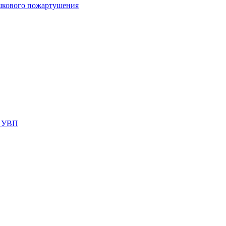
шкового пожартушения
я УВП