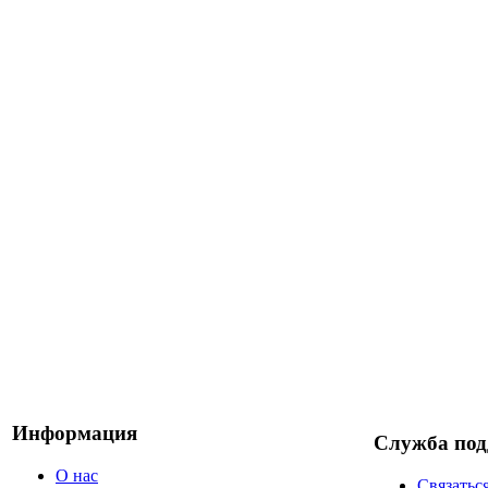
Информация
Служба по
О нас
Связатьс