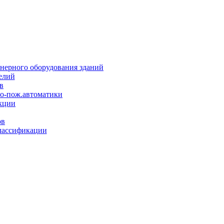
нерного оборудования зданий
елий
в
но-пож.автоматики
кции
ов
лассификации