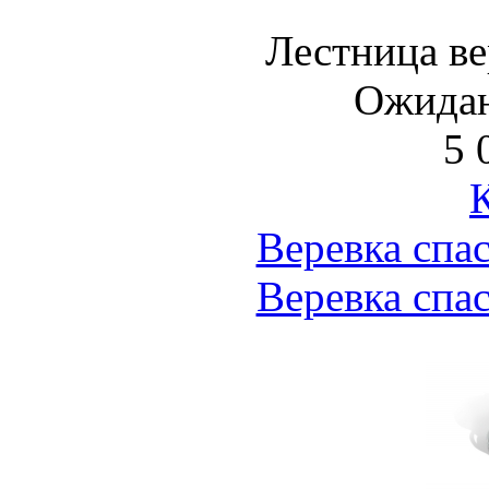
Лестница в
Ожидан
5 
Веревка спа
Веревка спа