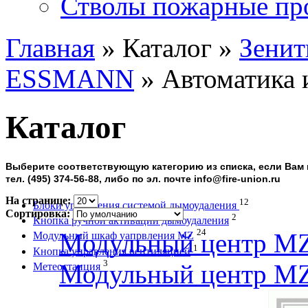
Стволы пожарные пр
Главная
» Каталог »
Зенит
ESSMANN
» Автоматика 
Каталог
Выберите соответствующую категорию из списка, если Вам 
тел. (495) 374-56-88, либо по эл. почте info@fire-union.ru
На странице:
12
Блоки управления системой дымоудаления
Сортировка:
2
Кнопка ручной активации дымоудаления
24
Модульный центр MZ
Модульный шкаф уапрвления MZ
1
Кнопка управления вентиляцией
3
Модульный центр MZ
Метеостанция