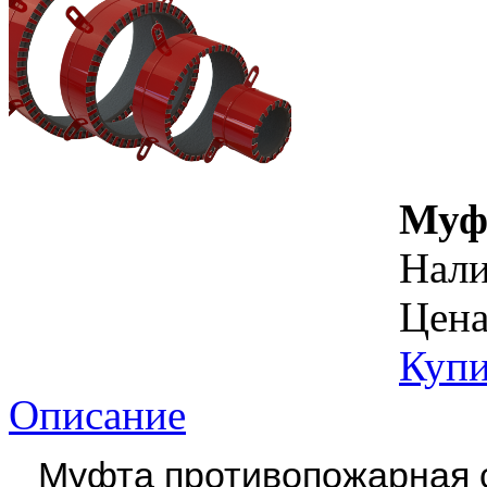
Муф
Нал
Цена
Купи
Описание
Муфта противопожарная 