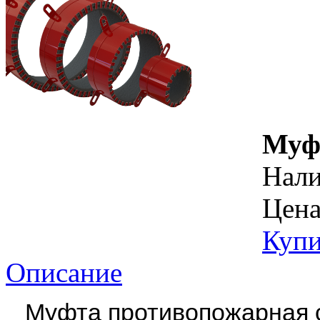
Муф
Нал
Цена
Купи
Описание
Муфта противопожарная 