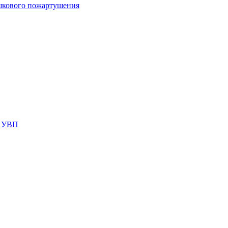
шкового пожартушения
я УВП