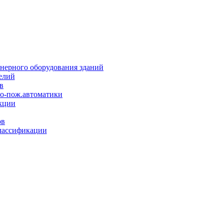
нерного оборудования зданий
елий
в
но-пож.автоматики
кции
ов
лассификации