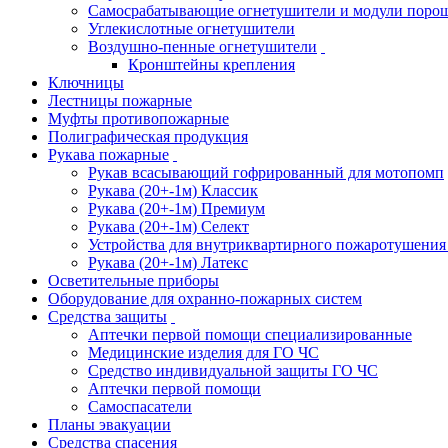
Самосрабатывающие огнетушители и модули поро
Углекислотные огнетушители
Воздушно-пенные огнетушители
Кронштейны крепления
Ключницы
Лестницы пожарные
Муфты противопожарные
Полиграфическая продукция
Рукава пожарные
Рукав всасывающий гофрированный для мотопомп
Рукава (20+-1м) Классик
Рукава (20+-1м) Премиум
Рукава (20+-1м) Селект
Устройства для внутриквартирного пожаротушени
Рукава (20+-1м) Латекс
Осветительные приборы
Оборудование для охранно-пожарных систем
Средства защиты
Аптечки первой помощи специализированные
Медицинские изделия для ГО ЧС
Средство индивидуальной защиты ГО ЧС
Аптечки первой помощи
Самоспасатели
Планы эвакуации
Средства спасения