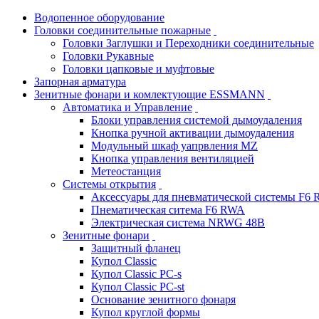
Водопенное оборудование
Головки соединительные пожарные
Головки Заглушки и Переходники соединительные
Головки Рукавные
Головки цапковые и муфтовые
Запорная арматура
Зенитные фонари и комлектующие ESSMANN
Автоматика и Управление
Блоки управления системой дымоудаления
Кнопка ручной активации дымоудаления
Модульный шкаф уапрвления MZ
Кнопка управления вентиляцией
Метеостанция
Системы открытия
Аксессуары для пневматической системы F6
Пнематическая ситема F6 RWA
Электрическая система NRWG 48В
Зенитные фонари
Защитный фланец
Купол Classic
Купол Classic PC-s
Купол Classic PC-st
Основание зенитного фонаря
Купол круглой формы