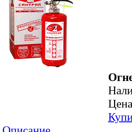
Огн
Нал
Цена
Купи
Описание