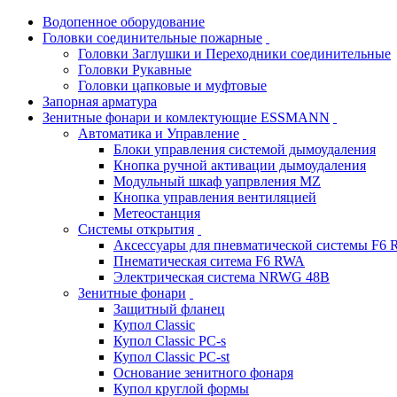
Водопенное оборудование
Головки соединительные пожарные
Головки Заглушки и Переходники соединительные
Головки Рукавные
Головки цапковые и муфтовые
Запорная арматура
Зенитные фонари и комлектующие ESSMANN
Автоматика и Управление
Блоки управления системой дымоудаления
Кнопка ручной активации дымоудаления
Модульный шкаф уапрвления MZ
Кнопка управления вентиляцией
Метеостанция
Системы открытия
Аксессуары для пневматической системы F6
Пнематическая ситема F6 RWA
Электрическая система NRWG 48В
Зенитные фонари
Защитный фланец
Купол Classic
Купол Classic PC-s
Купол Classic PC-st
Основание зенитного фонаря
Купол круглой формы