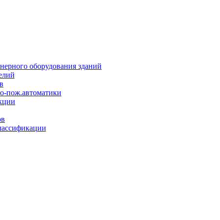
нерного оборудования зданий
елий
в
но-пож.автоматики
кции
ов
лассификации