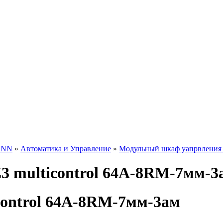
ANN
»
Автоматика и Управление
»
Модульный шкаф уапрвления
 multicontrol 64A-8RM-7мм-3
ontrol 64A-8RM-7мм-3ам