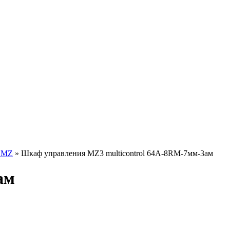
 MZ
» Шкаф управления MZ3 multicontrol 64A-8RM-7мм-3ам
ам