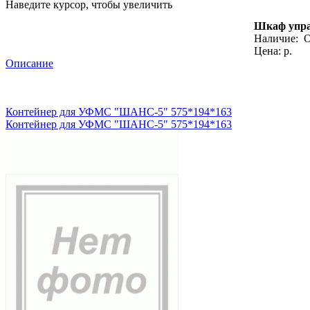
Наведите курсор, чтобы увеличить
Шкаф упра
Наличие:
О
Цена: р.
Описание
Контейнер для УФМС "ШАНС-5" 575*194*163
Контейнер для УФМС "ШАНС-5" 575*194*163