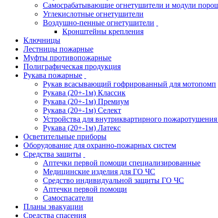
Самосрабатывающие огнетушители и модули поро
Углекислотные огнетушители
Воздушно-пенные огнетушители
Кронштейны крепления
Ключницы
Лестницы пожарные
Муфты противопожарные
Полиграфическая продукция
Рукава пожарные
Рукав всасывающий гофрированный для мотопомп
Рукава (20+-1м) Классик
Рукава (20+-1м) Премиум
Рукава (20+-1м) Селект
Устройства для внутриквартирного пожаротушени
Рукава (20+-1м) Латекс
Осветительные приборы
Оборудование для охранно-пожарных систем
Средства защиты
Аптечки первой помощи специализированные
Медицинские изделия для ГО ЧС
Средство индивидуальной защиты ГО ЧС
Аптечки первой помощи
Самоспасатели
Планы эвакуации
Средства спасения