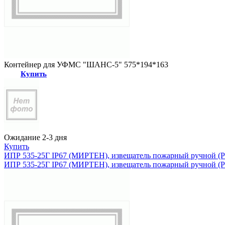
Контейнер для УФМС "ШАНС-5" 575*194*163
Купить
Ожидание 2-3 дня
Купить
ИПР 535-25Г IP67 (МИРТЕН), извещатель пожарный ручной 
ИПР 535-25Г IP67 (МИРТЕН), извещатель пожарный ручной 