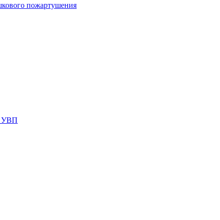
шкового пожартушения
я УВП