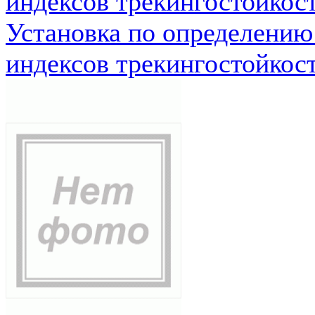
индексов трекингостойкос
Установка по определению
индексов трекингостойкос