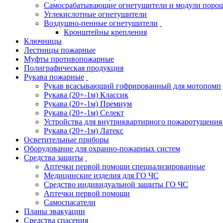
Самосрабатывающие огнетушители и модули поро
Углекислотные огнетушители
Воздушно-пенные огнетушители
Кронштейны крепления
Ключницы
Лестницы пожарные
Муфты противопожарные
Полиграфическая продукция
Рукава пожарные
Рукав всасывающий гофрированный для мотопомп
Рукава (20+-1м) Классик
Рукава (20+-1м) Премиум
Рукава (20+-1м) Селект
Устройства для внутриквартирного пожаротушени
Рукава (20+-1м) Латекс
Осветительные приборы
Оборудование для охранно-пожарных систем
Средства защиты
Аптечки первой помощи специализированные
Медицинские изделия для ГО ЧС
Средство индивидуальной защиты ГО ЧС
Аптечки первой помощи
Самоспасатели
Планы эвакуации
Средства спасения