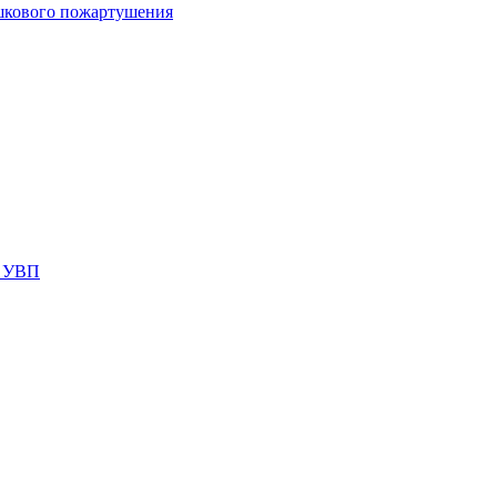
шкового пожартушения
я УВП