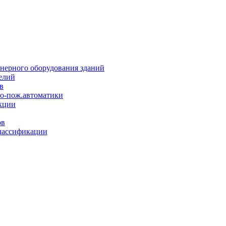
нерного оборудования зданий
елий
в
но-пож.автоматики
кции
ов
лассификации