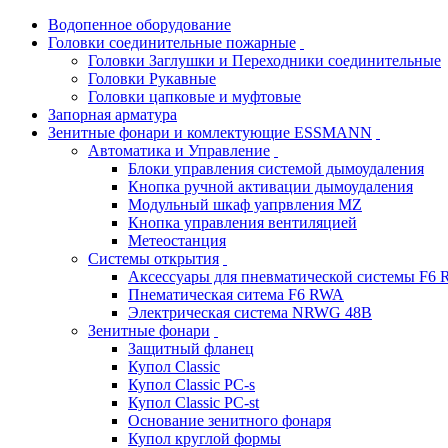
Водопенное оборудование
Головки соединительные пожарные
Головки Заглушки и Переходники соединительные
Головки Рукавные
Головки цапковые и муфтовые
Запорная арматура
Зенитные фонари и комлектующие ESSMANN
Автоматика и Управление
Блоки управления системой дымоудаления
Кнопка ручной активации дымоудаления
Модульный шкаф уапрвления MZ
Кнопка управления вентиляцией
Метеостанция
Системы открытия
Аксессуары для пневматической системы F6
Пнематическая ситема F6 RWA
Электрическая система NRWG 48В
Зенитные фонари
Защитный фланец
Купол Classic
Купол Classic PC-s
Купол Classic PC-st
Основание зенитного фонаря
Купол круглой формы