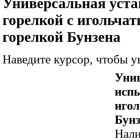
Универсальная уста
горелкой с игольча
горелкой Бунзена
Наведите курсор, чтобы у
Унив
испы
игол
Бун
Нал