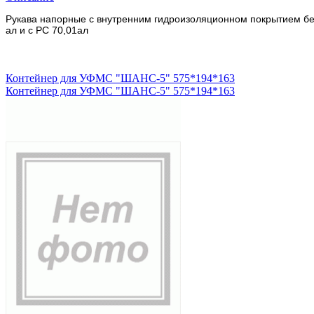
Рукава напорные с внутренним гидроизоляционном покрытием без
ал и с РС 70,01ал
Контейнер для УФМС "ШАНС-5" 575*194*163
Контейнер для УФМС "ШАНС-5" 575*194*163