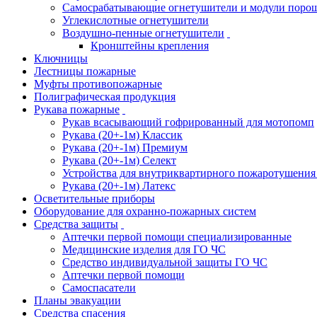
Самосрабатывающие огнетушители и модули поро
Углекислотные огнетушители
Воздушно-пенные огнетушители
Кронштейны крепления
Ключницы
Лестницы пожарные
Муфты противопожарные
Полиграфическая продукция
Рукава пожарные
Рукав всасывающий гофрированный для мотопомп
Рукава (20+-1м) Классик
Рукава (20+-1м) Премиум
Рукава (20+-1м) Селект
Устройства для внутриквартирного пожаротушени
Рукава (20+-1м) Латекс
Осветительные приборы
Оборудование для охранно-пожарных систем
Средства защиты
Аптечки первой помощи специализированные
Медицинские изделия для ГО ЧС
Средство индивидуальной защиты ГО ЧС
Аптечки первой помощи
Самоспасатели
Планы эвакуации
Средства спасения