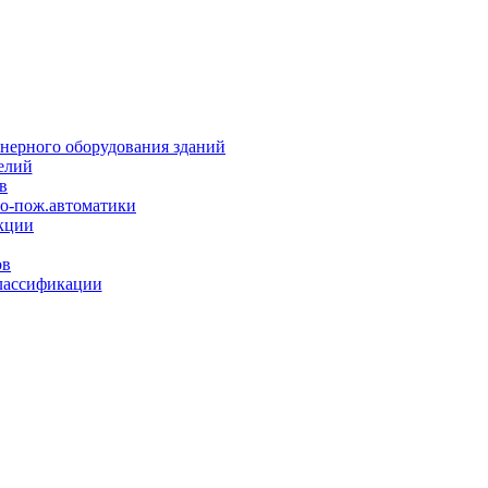
нерного оборудования зданий
елий
в
но-пож.автоматики
кции
ов
лассификации