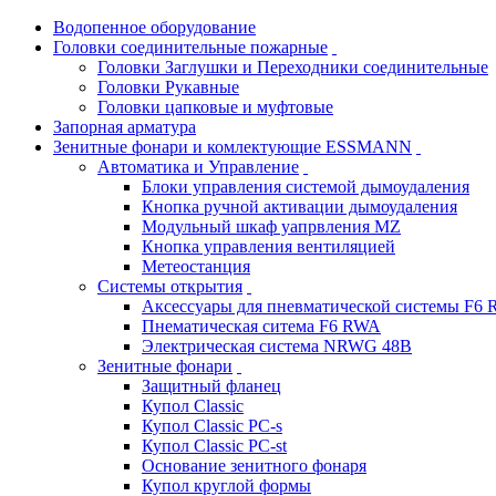
Водопенное оборудование
Головки соединительные пожарные
Головки Заглушки и Переходники соединительные
Головки Рукавные
Головки цапковые и муфтовые
Запорная арматура
Зенитные фонари и комлектующие ESSMANN
Автоматика и Управление
Блоки управления системой дымоудаления
Кнопка ручной активации дымоудаления
Модульный шкаф уапрвления MZ
Кнопка управления вентиляцией
Метеостанция
Системы открытия
Аксессуары для пневматической системы F6
Пнематическая ситема F6 RWA
Электрическая система NRWG 48В
Зенитные фонари
Защитный фланец
Купол Classic
Купол Classic PC-s
Купол Classic PC-st
Основание зенитного фонаря
Купол круглой формы