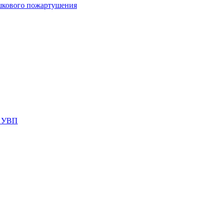
шкового пожартушения
я УВП