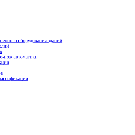
нерного оборудования зданий
елий
в
но-пож.автоматики
кции
ов
лассификации