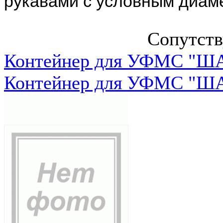
рукавами с условным диам
Сопутст
Контейнер для УФМС "ША
Контейнер для УФМС "ША